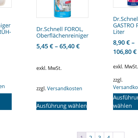
Dr.Schnel
iger
GASTRO P
Dr.Schnell FOROL,
RÜH-
Liter
Oberflächenreiniger
8,90
€
–
5,45
€
–
65,40
€
106,80
€
exkl. MwSt
exkl. MwSt.
zzgl.
en
Versandko
zzgl.
Versandkosten
Ausführu
Ausführung wählen
wählen
1
2
3
4
→