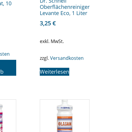
Dr. Schnell
t, 10
Oberflächenreiniger
Levante Eco, 1 Liter
3,25
€
.
exkl. MwSt.
sten
zzgl.
Versandkosten
rb
Weiterlesen