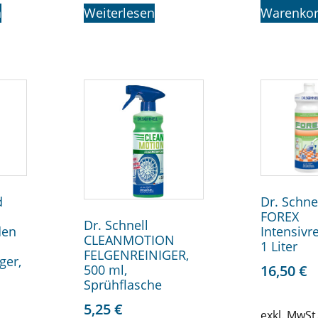
n
Weiterlesen
Warenko
d
Dr. Schne
FOREX
Dr. Schnell
den
Intensivre
CLEANMOTION
1 Liter
FELGENREINIGER,
ger,
500 ml,
16,50
€
Sprühflasche
5,25
€
exkl. MwSt