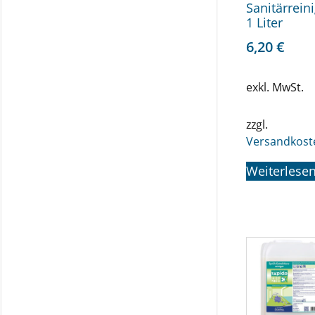
Sanitärreini
1 Liter
6,20
€
exkl. MwSt.
zzgl.
Versandkost
Weiterlese