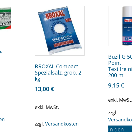
e
Buzil G 5
Point
BROXAL Compact
Textilrein
Spezialsalz, grob, 2
200 ml
kg
9,15
€
13,00
€
exkl. MwSt
exkl. MwSt.
zzgl.
en
Versandko
zzgl.
Versandkosten
In den