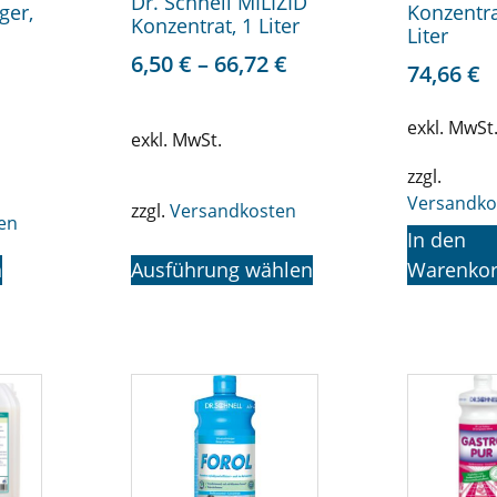
Dr. Schnell MILIZID
ger,
Konzentra
Konzentrat, 1 Liter
Liter
6,50
€
–
66,72
€
74,66
€
exkl. MwSt
exkl. MwSt.
zzgl.
Versandko
zzgl.
Versandkosten
en
In den
n
Ausführung wählen
Warenko