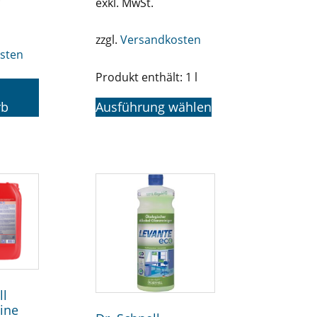
exkl. MwSt.
zzgl.
Versandkosten
sten
Produkt enthält: 1
l
rb
Ausführung wählen
ll
hine