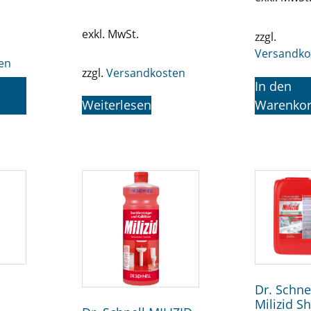
exkl. MwSt.
zzgl.
Versandko
en
zzgl.
Versandkosten
In den
Weiterlesen
Warenko
Dr. Schne
Milizid S