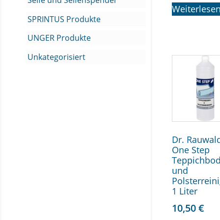
Seife und Seifenspender
Weiterlese
SPRINTUS Produkte
UNGER Produkte
Unkategorisiert
Dr. Rauwal
One Step
Teppichbo
und
Polsterreini
1 Liter
10,50
€