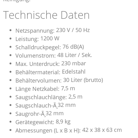
Technische Daten
230 V / 50 Hz
Netzspannung:
1200 W
Leistung:
76 dB(A)
Schalldruckpegel:
48 Liter / Sek.
Volumenstrom:
230 mbar
Max. Unterdruck:
Edelstahl
Behältermaterial:
30 Liter (brutto)
Behältervolumen:
7,5 m
Länge Netzkabel:
2,5 m
Saugschlauchlänge:
32 mm
Saugschlauch-Ã¸
32 mm
Saugrohr-Ã¸
8,9 kg
Gerätegewicht:
42 x 38 x 63 cm
Abmessungen (L x B x H):