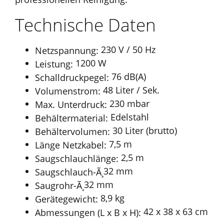
Technische Daten
230 V / 50 Hz
Netzspannung:
1200 W
Leistung:
76 dB(A)
Schalldruckpegel:
48 Liter / Sek.
Volumenstrom:
230 mbar
Max. Unterdruck:
Edelstahl
Behältermaterial:
30 Liter (brutto)
Behältervolumen:
7,5 m
Länge Netzkabel:
2,5 m
Saugschlauchlänge:
32 mm
Saugschlauch-Ã¸
32 mm
Saugrohr-Ã¸
8,9 kg
Gerätegewicht:
42 x 38 x 63 cm
Abmessungen (L x B x H):