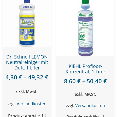
Dr. Schnell LEMON
Neutralreiniger mit
KIEHL Profloor-
Duft, 1 Liter
Konzentrat, 1 Liter
4,30
€
–
49,32
€
8,60
€
–
50,40
€
exkl. MwSt.
exkl. MwSt.
zzgl.
Versandkosten
zzgl.
Versandkosten
Produkt enthält: 1
l
Produkt enthält: 1
l